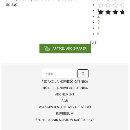
dodaś
1
2
3
4
5
(0 )
ARTIKEL AKO E-PAPER
pytaś…

REDAKCIJA NOWEGO CASNIKA
HISTORIJA NOWEGO CASNIKA
ABONEMENT
AGB
WUZJAWJENJE K BŹEZARIEROSĆI
IMPRESUM
ŽEDEN CASNIK NJEJO W KAŠĆIKU BYŁ