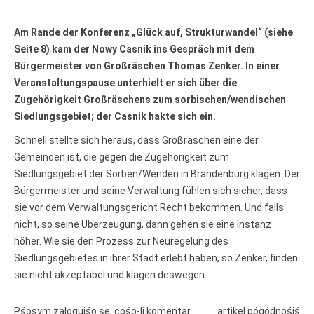
połny pśistup za Nowy Casnik
online a za e-paper
Am Rande der Konferenz „Glück auf, Strukturwandel“ (siehe
cełe wudaśe k lazowanju
Seite 8) kam der Nowy Casnik ins Gespräch mit dem
online
archiw slědnych wudaśow
Bürgermeister von Großräschen Thomas Zenker. In einer
fotografije woglědaś,
Veranstaltungspause unterhielt er sich über die
artikele komentěrowaś
Zugehörigkeit Großräschens zum sorbischen/wendischen
wót 14,40 € na lěto (za
Siedlungsgebiet; der Casnik hakte sich ein.
abonentow śišćanego
wudaśa jano 9 €)
Schnell stellte sich heraus, dass Großräschen eine der
Gemeinden ist, die gegen die Zugehörigkeit zum
Siedlungsgebiet der Sorben/Wenden in Brandenburg klagen. Der
Nowy Casnik online
skazaś
Bürgermeister und seine Verwaltung fühlen sich sicher, dass
sie vor dem Verwaltungsgericht Recht bekommen. Und falls
nicht, so seine Überzeugung, dann gehen sie eine Instanz
höher. Wie sie den Prozess zur Neuregelung des
Siedlungsgebietes in ihrer Stadt erlebt haben, so Zenker, finden
sie nicht akzeptabel und klagen deswegen.
Pšosym zalogujśo se, cośo-li komentar
artikel pógódnośiś