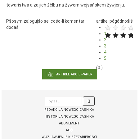
towaristwa a za jich źělbu na žywem wejsańskem žywjenju.
Pšosym zalogujśo se, cośo-li komentar
artikel pógódnośiś
dodaś
1
2
3
4
5
(0 )
ARTIKEL AKO E-PAPER
pytaś…

REDAKCIJA NOWEGO CASNIKA
HISTORIJA NOWEGO CASNIKA
ABONEMENT
AGB
WUZJAWJENJE K BŹEZARIEROSĆI