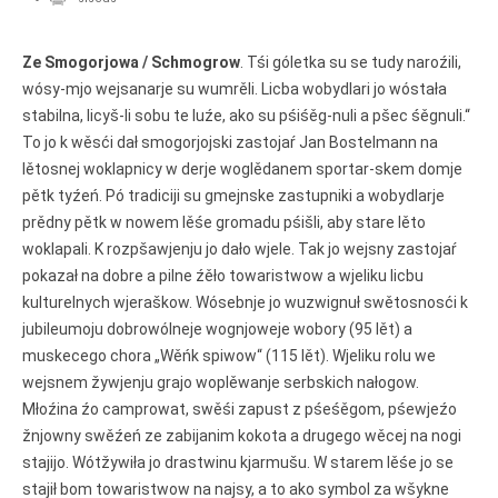
połny pśistup za Nowy Casnik
online a za e-paper
cełe wudaśe k lazowanju
Ze Smogorjowa / Schmogrow
. Tśi góletka su se tudy naroźili,
online
wósy-mjo wejsanarje su wumrěli. Licba wobydlari jo wóstała
archiw slědnych wudaśow
stabilna, licyš-li sobu te luźe, ako su pśiśěg-nuli a pšec śěgnuli.“
fotografije woglědaś,
To jo k wěsći dał smogorjojski zastojaŕ Jan Bostelmann na
artikele komentěrowaś
wót 14,40 € na lěto (za
lětosnej woklapnicy w derje woglědanem sportar-skem domje
abonentow śišćanego
pětk tyźeń. Pó tradiciji su gmejnske zastupniki a wobydlarje
wudaśa jano 9 €)
prědny pětk w nowem lěśe gromadu pśišli, aby stare lěto
woklapali. K rozpšawjenju jo dało wjele. Tak jo wejsny zastojaŕ
pokazał na dobre a pilne źěło towaristwow a wjeliku licbu
Nowy Casnik online
skazaś
kulturelnych wjeraškow. Wósebnje jo wuzwignuł swětosnosći k
jubileumoju dobrowólneje wognjoweje wobory (95 lět) a
muskecego chora „Wěńk spiwow“ (115 lět). Wjeliku rolu we
wejsnem žywjenju grajo woplěwanje serb­skich nałogow.
Młoźina źo camprowat, swěśi zapust z pśeśěgom, pśewjeźo
žnjowny swěźeń ze zabijanim kokota a drugego wěcej na nogi
stajijo. Wótžywiła jo drastwinu kjarmušu. W starem lěśe jo se
stajił bom towaristwow na najsy, a to ako symbol za wšykne