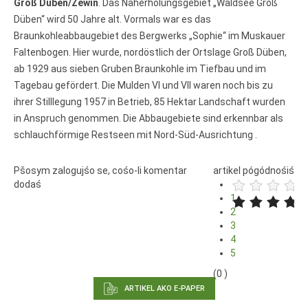
połny pśistup za Nowy Casnik
Groß Düben/Źěwin
. Das Naherholungsgebiet „Waldsee Groß
online a za e-paper
Düben“ wird 50 Jahre alt. Vormals war es das
cełe wudaśe k lazowanju
Braunkohleabbaugebiet des Bergwerks „Sophie“ im Muskauer
online
Faltenbogen. Hier wurde, nordöstlich der Ortslage Groß Düben,
archiw slědnych wudaśow
ab 1929 aus sieben Gruben Braunkohle im Tiefbau und im
fotografije woglědaś,
Tagebau gefördert. Die Mulden VI und VII waren noch bis zu
artikele komentěrowaś
ihrer Stilllegung 1957 in Betrieb, 85 Hektar Landschaft wurden
wót 14,40 € na lěto (za
abonentow śišćanego
in Anspruch genommen. Die Abbaugebiete sind erkennbar als
wudaśa jano 9 €)
schlauchförmige Restseen mit Nord-Süd-Ausrichtung .
Pšosym zalogujśo se, cośo-li komentar
artikel pógódnośiś
Nowy Casnik online
dodaś
skazaś
1
2
3
4
5
(0 )
ARTIKEL AKO E-PAPER