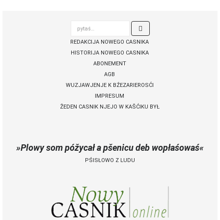
pytaś…

REDAKCIJA NOWEGO CASNIKA
HISTORIJA NOWEGO CASNIKA
ABONEMENT
AGB
WUZJAWJENJE K BŹEZARIEROSĆI
IMPRESUM
ŽEDEN CASNIK NJEJO W KAŠĆIKU BYŁ
Plowy som póžycał a pšenicu deb wopłaśowaś
PŚISŁOWO Z LUDU