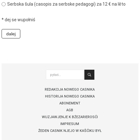
połny pśistup za Nowy Casnik
Serbska šula (casopis za serbske pedagogi) za 12 € na lěto
online a za e-paper
cełe wudaśe k lazowanju
* dej se wupołniś
online
archiw slědnych wudaśow
fotografije woglědaś,
artikele komentěrowaś
wót 14,40 € na lěto (za
abonentow śišćanego
wudaśa jano 9 €)
pytaś…
Nowy Casnik online
skazaś
REDAKCIJA NOWEGO CASNIKA
HISTORIJA NOWEGO CASNIKA
ABONEMENT
AGB
WUZJAWJENJE K BŹEZARIEROSĆI
IMPRESUM
ŽEDEN CASNIK NJEJO W KAŠĆIKU BYŁ