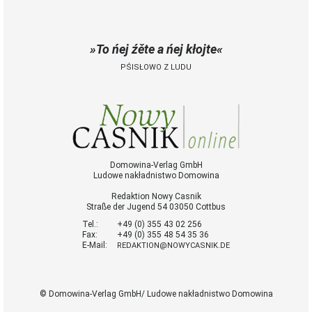
To ńej źěte a ńej kłojte
PŚISŁOWO Z LUDU
Domowina-Verlag GmbH
Ludowe nakładnistwo Domowina
Redaktion Nowy Casnik
Straße der Jugend 54 03050 Cottbus
Tel.:
+49 (0) 355 43 02 256
Fax:
+49 (0) 355 48 54 35 36
E-Mail:
REDAKTION@NOWYCASNIK.DE
© Domowina-Verlag GmbH/ Ludowe nakładnistwo Domowina