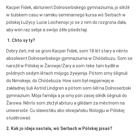
połny pśistup za Nowy Casnik
online a za e-paper
Kacper Fidek, abiturient Dolnoserbskego gymnaziuma, jo slěźił
w šulskem casu w ramiku seminarnego kursa wó Serbach w
cełe wudaśe k lazowanju
online
pólskej Łužycy. Lucie Loichenojc jo se z nim do rozgrona dała,
archiw slědnych wudaśow
aby wón raz sebje a swójo źěło pśedstaji.
fotografije woglědaś,
1. Chto sy ty?
artikele komentěrowaś
wót 14,40 € na lěto (za
Dobry źeń, mě se groni Kacper Fidek, som 18 lět stary a něnto
abonentow śišćanego
absolwent Dolnoserbskego gymnaziuma w Chóśebuzu. Som se
wudaśa jano 9 €)
naroźił w Pólskej w Žarowje/Żary a som teke tam bydlił w
prědnych sedym lětach mójogo žywjenja. Pótom smy śěgnuli
Nowy Casnik online
do Nimskeje, do Chóśebuza. How som był nejpjerwjej w
skazaś
zakładnej šuli Astrid Lindgren a pótom som śěł na Dolnoserbski
gymnazium. Mója familija a ja smy pón zasej slědk śěgnuli do
Žarowa. Něnto som złožył abituru a glědam za městnom na
uniwersiśe. Cu slawistiku abo słowjańsku filologiju w Pólskej
studěrowaś.
2. Kak jo ideja nastała, wó Serbach w Pólskej pisaś?