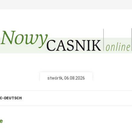
Nowy Casnik (papjerane
Pśiźo k Wam do d
pśinjaso
nejnowše powě
tšojenja, repor
ze serbskich 
wót 26,40 € na
stwórtk, 06.08.2026
Nowy Casnik online
C-DEUTSCH
połny pśistup za N
cełe wudaśe k
archiw slědn
e
fotografije wo
wót 14,40 € n