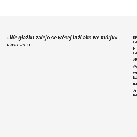
jano 9 €)
We głažku zalejo se wěcej luźi ako we mórju
R
C
PŚISŁOWO Z LUDU
H
C
A
A
W
BŹ
I
ŽE
KA