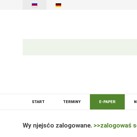
START
TERMINY
E-PAPER
N
Wy njejsćo zalogowane.
>>zalogowaś s