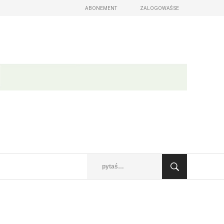
ABONEMENT
ZALOGOWAŚ SE
 wudaśe)
omu z postom
abo roznosowaŕ Wam jen
sći wót serbskego žywjenja
taže, portreje, měnjenja
jsow a z města
se zalogowaś
 lěto
Sćo wužywarske mě zabyli?
Sćo kodowe słowo zabyli?
Nowy Casnik skazaś
pytaś…
owy Casnik online a za e-paper
 lazowanju online
ych wudaśow
glědaś, artikele komentěrowaś
a lěto (za abonentow śišćanego wudaśa