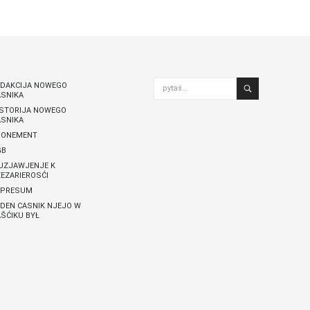
Nowy Casnik online skazaś
pytaś…
EDAKCIJA NOWEGO
ASNIKA
ISTORIJA NOWEGO
ASNIKA
BONEMENT
GB
UZJAWJENJE K
EZARIEROSĆI
MPRESUM
DEN CASNIK NJEJO W
ŠĆIKU BYŁ