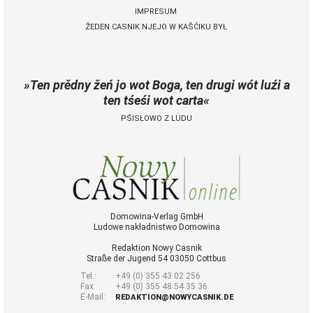
IMPRESUM
ŽEDEN CASNIK NJEJO W KAŠĆIKU BYŁ
 Casnik online
połny pśistup za Nowy
Casnik online a za e-
Ten prědny žeń jo wot Boga, ten drugi wót luźi a
paper
ten tśeśi wot carta
cełe wudaśe k
PŚISŁOWO Z LUDU
lazowanju online
archiw slědnych
wudaśow
fotografije
woglědaś, artikele
komentěrowaś
wót 14,40 € na lěto
Domowina-Verlag GmbH
Ludowe nakładnistwo Domowina
(za abonentow
śišćanego wudaśa
Redaktion Nowy Casnik
jano 9 €)
Straße der Jugend 54 03050 Cottbus
Tel.:
+49 (0) 355 43 02 256
Fax:
+49 (0) 355 48 54 35 36
E-Mail:
Nowy Casnik
REDAKTION@NOWYCASNIK.DE
online skazaś