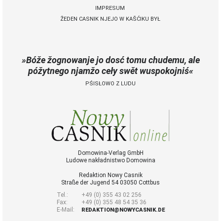
IMPRESUM
ŽEDEN CASNIK NJEJO W KAŠĆIKU BYŁ
 Casnik online
połny pśistup za Nowy
Casnik online a za e-
Bóže žognowanje jo dosć tomu chudemu, ale
paper
póžytnego njamžo ceły swět wuspokojniś
cełe wudaśe k
PŚISŁOWO Z LUDU
lazowanju online
archiw slědnych
wudaśow
fotografije
woglědaś, artikele
komentěrowaś
wót 14,40 € na lěto
Domowina-Verlag GmbH
Ludowe nakładnistwo Domowina
(za abonentow
śišćanego wudaśa
Redaktion Nowy Casnik
jano 9 €)
Straße der Jugend 54 03050 Cottbus
Tel.:
+49 (0) 355 43 02 256
Fax:
+49 (0) 355 48 54 35 36
E-Mail:
Nowy Casnik
REDAKTION@NOWYCASNIK.DE
online skazaś