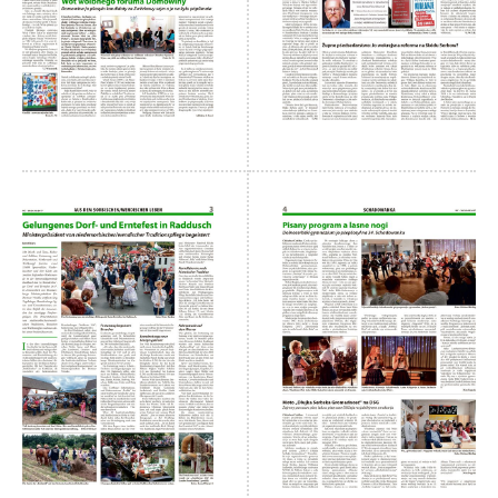
 Casnik online
połny pśistup za Nowy
Casnik online a za e-
paper
cełe wudaśe k
lazowanju online
archiw slědnych
wudaśow
fotografije
woglědaś, artikele
komentěrowaś
wót 14,40 € na lěto
(za abonentow
śišćanego wudaśa
jano 9 €)
Nowy Casnik
online skazaś