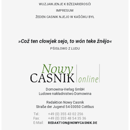
WUZJAWJENJE K BŹEZARIEROSĆI
IMPRESUM
ŽEDEN CASNIK NJEJO W KAŠĆIKU BYŁ
Což ten cłowjek sejo, to wón teke žnějo
PŚISŁOWO Z LUDU
Domowina-Verlag GmbH
Ludowe nakładnistwo Domowina
Redaktion Nowy Casnik
Straße der Jugend 54 03050 Cottbus
Tel.:
+49 (0) 355 43 02 256
Fax:
+49 (0) 355 48 54 35 36
E-Mail:
REDAKTION@NOWYCASNIK.DE