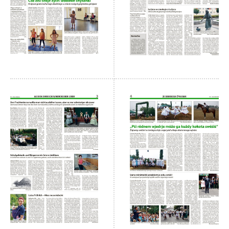
 Casnik online
połny pśistup za Nowy
Casnik online a za e-
paper
cełe wudaśe k
lazowanju online
archiw slědnych
wudaśow
fotografije
woglědaś, artikele
komentěrowaś
wót 14,40 € na lěto
(za abonentow
śišćanego wudaśa
jano 9 €)
Nowy Casnik
online skazaś