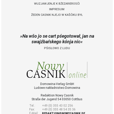
WUZJAWJENJE K BŹEZARIEROSĆI
IMPRESUM
ŽEDEN CASNIK NJEJO W KAŠĆIKU BYŁ
Na wšo jo se cart pśegotował, jan na
swajźbaŕskego kónja nic
PŚISŁOWO Z LUDU
Domowina-Verlag GmbH
Ludowe nakładnistwo Domowina
Redaktion Nowy Casnik
Straße der Jugend 54 03050 Cottbus
Tel.:
+49 (0) 355 43 02 256
Fax:
+49 (0) 355 48 54 35 36
E-Mail:
REDAKTION@NOWYCASNIK.DE