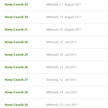
Nowy Casnik 33
Mittwoch, 17. August 2011
 Casnik online
Nowy Casnik 32
Mittwoch, 10. August 2011
voller Zugang zu
Nowy Casnik 31
Mittwoch, 03. August 2011
Nowy Casnik online
und zum E-Paper
zusätzliche
Nowy Casnik 30
Mittwoch, 27. Juli 2011
Funktionen (Archiv,
Kommentieren,
Bewerten, als PDF
Nowy Casnik 29
Mittwoch, 20. Juli 2011
speichern)
für 14,40 € jährlich
Nowy Casnik 28
Mittwoch, 13. Juli 2011
(für Abonnenten
der gedruckten
Ausgabe nur 9 €)
Nowy Casnik 27
Dienstag, 12. Juli 2011
Nowy Casnik 26
Mittwoch, 29. Juni 2011
Zugang
bestellen
Nowy Casnik 25
Mittwoch, 22. Juni 2011