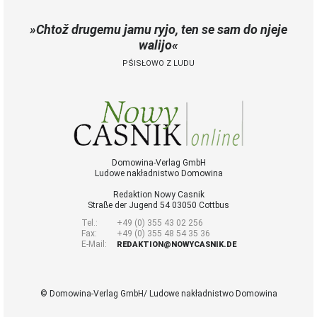
Chtož drugemu jamu ryjo, ten se sam do njeje
walijo
PŚISŁOWO Z LUDU
Domowina-Verlag GmbH
Ludowe nakładnistwo Domowina
Redaktion Nowy Casnik
Straße der Jugend 54 03050 Cottbus
Tel.:
+49 (0) 355 43 02 256
Fax:
+49 (0) 355 48 54 35 36
E-Mail:
REDAKTION@NOWYCASNIK.DE
© Domowina-Verlag GmbH/ Ludowe nakładnistwo Domowina