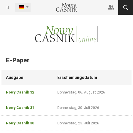
 Casnik (Printausgabe)
START
Zustellung der
Wochenzeitung
TERMINE
durch einen
Zusteller oder
E-PAPER
durch die Post
Login
E-Paper
Unsere Zeitung ist
ein Muss für jeden,
Benutzername vergessen?
NC-DEUTSCH
der sich für die
Passwort vergessen?
Ausgabe
Erscheinungsdatum
Sprache, Kultur und
den Alltag des
autochthonen
Nowy Casnik 32
Donnerstag, 06. August 2026
slawischen Volkes
interessiert.
Nowy Casnik 31
Donnerstag, 30. Juli 2026
für 26,40 € jährlich
Nowy Casnik 30
Donnerstag, 23. Juli 2026
Zeitung
bestellen