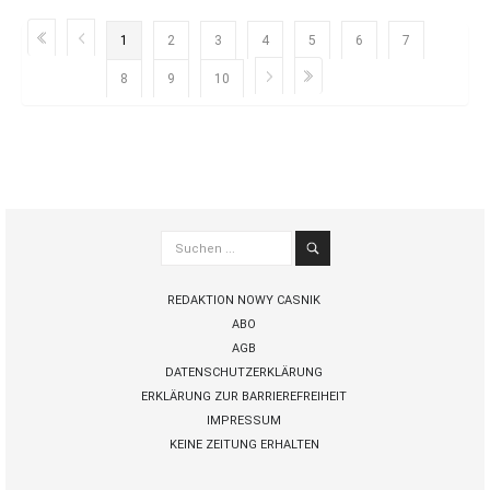
1
2
3
4
5
6
7
8
9
10
Suchen
...
REDAKTION NOWY CASNIK
ABO
AGB
DATENSCHUTZERKLÄRUNG
ERKLÄRUNG ZUR BARRIEREFREIHEIT
IMPRESSUM
KEINE ZEITUNG ERHALTEN