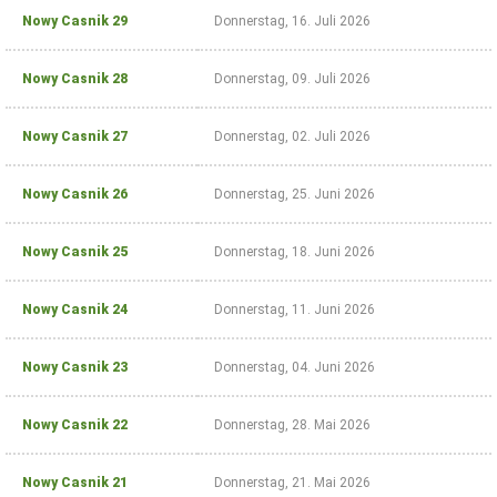
Nowy Casnik 29
Donnerstag, 16. Juli 2026
 Casnik online
Nowy Casnik 28
Donnerstag, 09. Juli 2026
voller Zugang zu
Nowy Casnik 27
Donnerstag, 02. Juli 2026
Nowy Casnik online
und zum E-Paper
zusätzliche
Nowy Casnik 26
Donnerstag, 25. Juni 2026
Funktionen (Archiv,
Kommentieren,
Bewerten, als PDF
Nowy Casnik 25
Donnerstag, 18. Juni 2026
speichern)
für 14,40 € jährlich
Nowy Casnik 24
Donnerstag, 11. Juni 2026
(für Abonnenten
der gedruckten
Ausgabe nur 9 €)
Nowy Casnik 23
Donnerstag, 04. Juni 2026
Nowy Casnik 22
Donnerstag, 28. Mai 2026
Zugang
bestellen
Nowy Casnik 21
Donnerstag, 21. Mai 2026