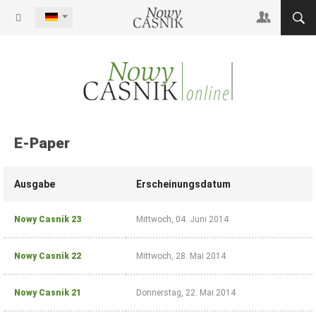
 Casnik (Printausgabe)
START
Zustellung der
Wochenzeitung
TERMINE
durch einen
Zusteller oder
E-PAPER
durch die Post
Login
E-Paper
Unsere Zeitung ist
ein Muss für jeden,
Benutzername vergessen?
NC-DEUTSCH
der sich für die
Passwort vergessen?
Ausgabe
Erscheinungsdatum
Sprache, Kultur und
den Alltag des
autochthonen
Nowy Casnik 23
Mittwoch, 04. Juni 2014
slawischen Volkes
interessiert.
Nowy Casnik 22
Mittwoch, 28. Mai 2014
für 26,40 € jährlich
Nowy Casnik 21
Donnerstag, 22. Mai 2014
Zeitung
bestellen