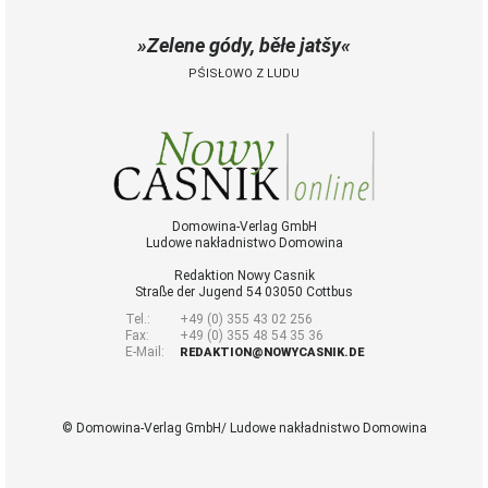
Zelene gódy, běłe jatšy
PŚISŁOWO Z LUDU
Domowina-Verlag GmbH
Ludowe nakładnistwo Domowina
Redaktion Nowy Casnik
Straße der Jugend 54 03050 Cottbus
Tel.:
+49 (0) 355 43 02 256
Fax:
+49 (0) 355 48 54 35 36
E-Mail:
REDAKTION@NOWYCASNIK.DE
© Domowina-Verlag GmbH/ Ludowe nakładnistwo Domowina