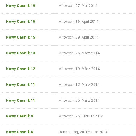
Nowy Casnik 19
Mittwoch, 07. Mai 2014
 Casnik online
Nowy Casnik 16
Mittwoch, 16. April 2014
voller Zugang zu
Nowy Casnik 15
Mittwoch, 09. April 2014
Nowy Casnik online
und zum E-Paper
zusätzliche
Nowy Casnik 13
Mittwoch, 26. März 2014
Funktionen (Archiv,
Kommentieren,
Bewerten, als PDF
Nowy Casnik 12
Mittwoch, 19. März 2014
speichern)
für 14,40 € jährlich
Nowy Casnik 11
Mittwoch, 12. März 2014
(für Abonnenten
der gedruckten
Ausgabe nur 9 €)
Nowy Casnik 11
Mittwoch, 05. März 2014
Nowy Casnik 9
Mittwoch, 26. Februar 2014
Zugang
bestellen
Nowy Casnik 8
Donnerstag, 20. Februar 2014