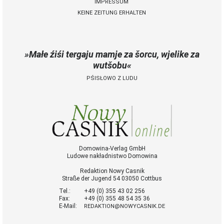
IMPRESSUM
KEINE ZEITUNG ERHALTEN
Małe źiśi tergaju mamje za šorcu, wjelike za
wutšobu
PŚISŁOWO Z LUDU
Domowina-Verlag GmbH
Ludowe nakładnistwo Domowina
Redaktion Nowy Casnik
Straße der Jugend 54 03050 Cottbus
Tel.:
+49 (0) 355 43 02 256
Fax:
+49 (0) 355 48 54 35 36
E-Mail:
REDAKTION@NOWYCASNIK.DE