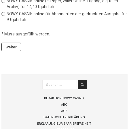
NOWY CASNIK online (E-Paper, voller Online-Zugang, digitales
Casnik online und zum E-
Archiv) für 14,40 € jährlich
Paper
NOWY CASNIK online für Abonnenten der gedruckten Ausgabe für
zusätzliche Funktionen
9 € jährlich
(Archiv, Kommentieren,
Bewerten, als PDF
speichern)
* Muss ausgefüllt werden.
für 14,40 € jährlich (für
Abonnenten der
gedruckten Ausgabe nur 9
€)
Zugang bestellen
Suchen
...
REDAKTION NOWY CASNIK
ABO
AGB
DATENSCHUTZERKLÄRUNG
ERKLÄRUNG ZUR BARRIEREFREIHEIT