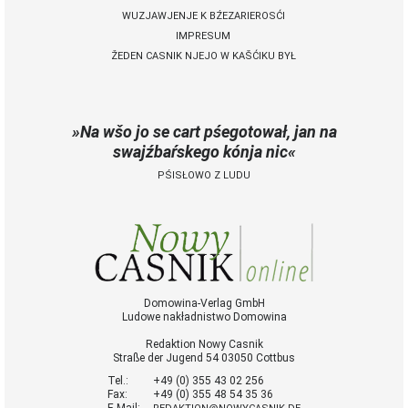
WUZJAWJENJE K BŹEZARIEROSĆI
IMPRESUM
ŽEDEN CASNIK NJEJO W KAŠĆIKU BYŁ
Na wšo jo se cart pśegotował, jan na
swajźbaŕskego kónja nic
PŚISŁOWO Z LUDU
Domowina-Verlag GmbH
Ludowe nakładnistwo Domowina
Redaktion Nowy Casnik
Straße der Jugend 54 03050 Cottbus
Tel.:
+49 (0) 355 43 02 256
Fax:
+49 (0) 355 48 54 35 36