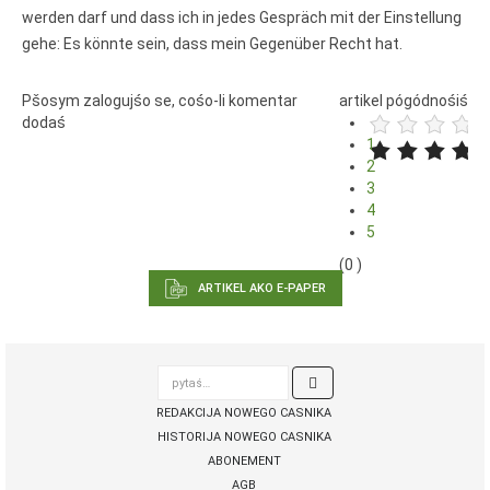
werden darf und dass ich in jedes Gespräch mit der Einstellung
gehe: Es könnte sein, dass mein Gegenüber Recht hat.
Pšosym zalogujśo se, cośo-li komentar
artikel pógódnośiś
dodaś
1
2
3
4
5
(0 )
ARTIKEL AKO E-PAPER
pytaś…

REDAKCIJA NOWEGO CASNIKA
HISTORIJA NOWEGO CASNIKA
ABONEMENT
AGB