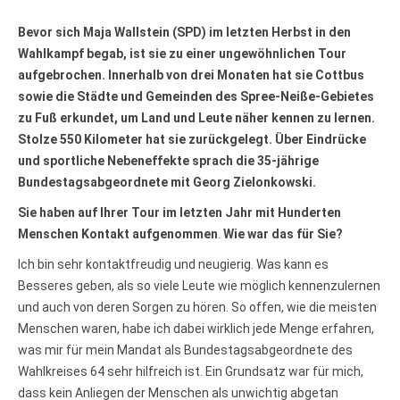
połny pśistup za Nowy Casnik
online a za e-paper
Bevor sich Maja Wallstein (SPD) im letzten Herbst in den
cełe wudaśe k lazowanju
Wahlkampf begab, ist sie zu einer ungewöhnlichen Tour
online
aufgebrochen. Innerhalb von drei Monaten hat sie Cottbus
archiw slědnych wudaśow
sowie die Städte und Gemeinden des Spree-Neiße-Gebietes
fotografije woglědaś,
artikele komentěrowaś
zu Fuß erkundet, um Land und Leute näher kennen zu lernen.
wót 14,40 € na lěto (za
Stolze 550 Kilometer hat sie zurückgelegt. Über Eindrücke
abonentow śišćanego
und sportliche Nebeneffekte sprach die 35-jährige
wudaśa jano 9 €)
Bundestagsabgeordnete mit Georg Zielonkowski.
Sie haben auf Ihrer Tour im letzten Jahr mit Hunderten
Nowy Casnik online
Menschen Kontakt aufgenommen
.
Wie war das für Sie?
skazaś
Ich bin sehr kontaktfreudig und neugierig. Was kann es
Besseres geben, als so viele Leute wie möglich kennenzulernen
und auch von deren Sorgen zu hören. So offen, wie die meisten
Menschen waren, habe ich dabei wirklich jede Menge erfahren,
was mir für mein Mandat als Bundestagsabgeordnete des
Wahlkreises 64 sehr hilfreich ist. Ein Grundsatz war für mich,
dass kein Anliegen der Menschen als unwichtig abgetan