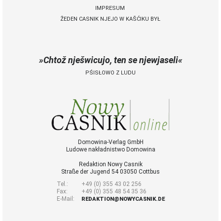
IMPRESUM
ŽEDEN CASNIK NJEJO W KAŠĆIKU BYŁ
 Casnik online
połny pśistup za Nowy
Casnik online a za e-
Chtož nješwicujo, ten se njewjaseli
paper
PŚISŁOWO Z LUDU
cełe wudaśe k
lazowanju online
archiw slědnych
wudaśow
fotografije
woglědaś, artikele
komentěrowaś
Domowina-Verlag GmbH
Ludowe nakładnistwo Domowina
wót 14,40 € na lěto
(za abonentow
Redaktion Nowy Casnik
śišćanego wudaśa
Straße der Jugend 54 03050 Cottbus
jano 9 €)
Tel.:
+49 (0) 355 43 02 256
Fax:
+49 (0) 355 48 54 35 36
E-Mail:
REDAKTION@NOWYCASNIK.DE
Nowy Casnik
online skazaś