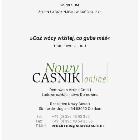
IMPRESUM
ŽEDEN CASNIK NJEJO W KAŠĆIKU BYŁ
 Casnik online
połny pśistup za Nowy
Casnik online a za e-
Což wócy wiźitej, co guba měś
paper
PŚISŁOWO Z LUDU
cełe wudaśe k
lazowanju online
archiw slědnych
wudaśow
fotografije
woglědaś, artikele
komentěrowaś
Domowina-Verlag GmbH
Ludowe nakładnistwo Domowina
wót 14,40 € na lěto
(za abonentow
Redaktion Nowy Casnik
śišćanego wudaśa
Straße der Jugend 54 03050 Cottbus
jano 9 €)
Tel.:
+49 (0) 355 43 02 256
Fax:
+49 (0) 355 48 54 35 36
E-Mail:
REDAKTION@NOWYCASNIK.DE
Nowy Casnik
online skazaś