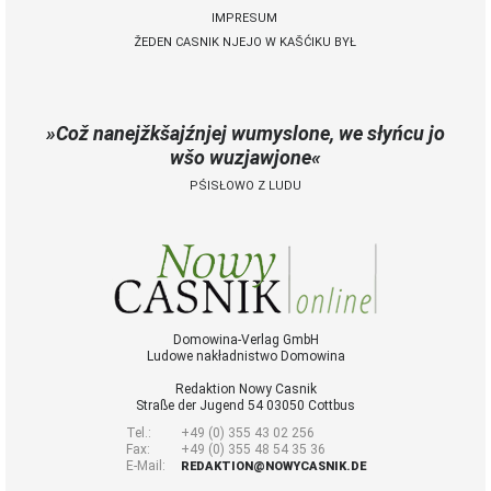
IMPRESUM
ŽEDEN CASNIK NJEJO W KAŠĆIKU BYŁ
 Casnik online
połny pśistup za Nowy
Casnik online a za e-
Což nanejžkšajźnjej wumyslone, we słyńcu jo
paper
wšo wuzjawjone
cełe wudaśe k
PŚISŁOWO Z LUDU
lazowanju online
archiw slědnych
wudaśow
fotografije
woglědaś, artikele
komentěrowaś
wót 14,40 € na lěto
Domowina-Verlag GmbH
Ludowe nakładnistwo Domowina
(za abonentow
śišćanego wudaśa
Redaktion Nowy Casnik
jano 9 €)
Straße der Jugend 54 03050 Cottbus
Tel.:
+49 (0) 355 43 02 256
Fax:
+49 (0) 355 48 54 35 36
E-Mail:
Nowy Casnik
REDAKTION@NOWYCASNIK.DE
online skazaś