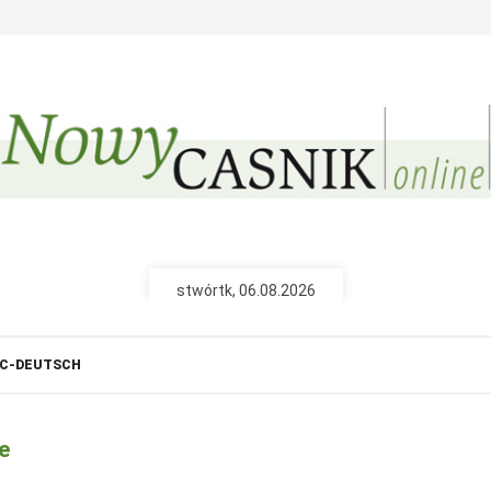
Nowy Casnik (papjerane
Pśiźo k Wam do d
pśinjaso
nejnowše powě
tšojenja, repor
ze serbskich 
wót 26,40 € na
stwórtk, 06.08.2026
Nowy Casnik online
C-DEUTSCH
połny pśistup za N
cełe wudaśe k
archiw slědn
e
fotografije wo
wót 14,40 € n