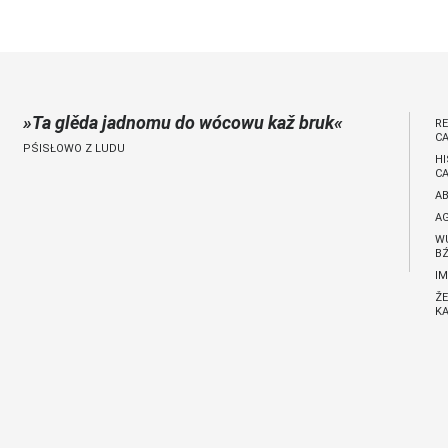
jano 9 €)
Ta glěda jadnomu do wócowu kaž bruk
R
C
PŚISŁOWO Z LUDU
H
C
A
A
W
BŹ
I
ŽE
KA