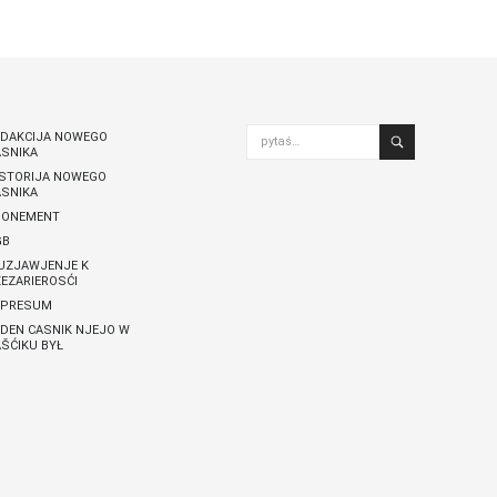
Nowy Casnik online skazaś
pytaś…
EDAKCIJA NOWEGO
ASNIKA
ISTORIJA NOWEGO
ASNIKA
BONEMENT
GB
UZJAWJENJE K
EZARIEROSĆI
MPRESUM
DEN CASNIK NJEJO W
ŠĆIKU BYŁ