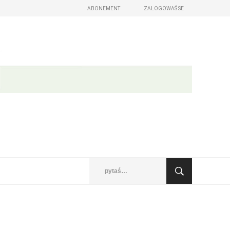
ABONEMENT
ZALOGOWAŚ SE
 wudaśe)
omu z postom
abo roznosowaŕ Wam jen
sći wót serbskego žywjenja
taže, portreje, měnjenja
jsow a z města
se zalogowaś
 lěto
Sćo wužywarske mě zabyli?
Sćo kodowe słowo zabyli?
Nowy Casnik skazaś
pytaś…
owy Casnik online a za e-paper
 lazowanju online
ych wudaśow
glědaś, artikele komentěrowaś
a lěto (za abonentow śišćanego wudaśa