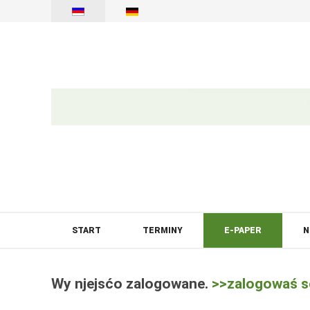
START
TERMINY
E-PAPER
N
Wy njejsćo zalogowane.
>>zalogowaś s