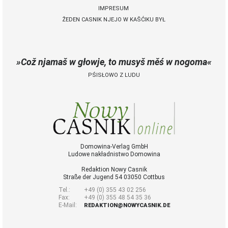
IMPRESUM
ŽEDEN CASNIK NJEJO W KAŠĆIKU BYŁ
 Casnik online
połny pśistup za Nowy
Casnik online a za e-
Což njamaš w głowje, to musyš měś w nogoma
paper
PŚISŁOWO Z LUDU
cełe wudaśe k
lazowanju online
archiw slědnych
wudaśow
fotografije
woglědaś, artikele
komentěrowaś
Domowina-Verlag GmbH
Ludowe nakładnistwo Domowina
wót 14,40 € na lěto
(za abonentow
Redaktion Nowy Casnik
śišćanego wudaśa
Straße der Jugend 54 03050 Cottbus
jano 9 €)
Tel.:
+49 (0) 355 43 02 256
Fax:
+49 (0) 355 48 54 35 36
E-Mail:
REDAKTION@NOWYCASNIK.DE
Nowy Casnik
online skazaś