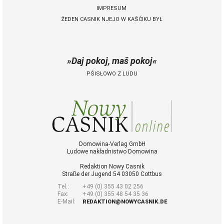
IMPRESUM
ŽEDEN CASNIK NJEJO W KAŠĆIKU BYŁ
 Casnik online
połny pśistup za Nowy
Casnik online a za e-
Daj pokoj, maš pokoj
paper
PŚISŁOWO Z LUDU
cełe wudaśe k
lazowanju online
archiw slědnych
wudaśow
fotografije
woglědaś, artikele
komentěrowaś
Domowina-Verlag GmbH
Ludowe nakładnistwo Domowina
wót 14,40 € na lěto
(za abonentow
Redaktion Nowy Casnik
śišćanego wudaśa
Straße der Jugend 54 03050 Cottbus
jano 9 €)
Tel.:
+49 (0) 355 43 02 256
Fax:
+49 (0) 355 48 54 35 36
E-Mail:
REDAKTION@NOWYCASNIK.DE
Nowy Casnik
online skazaś