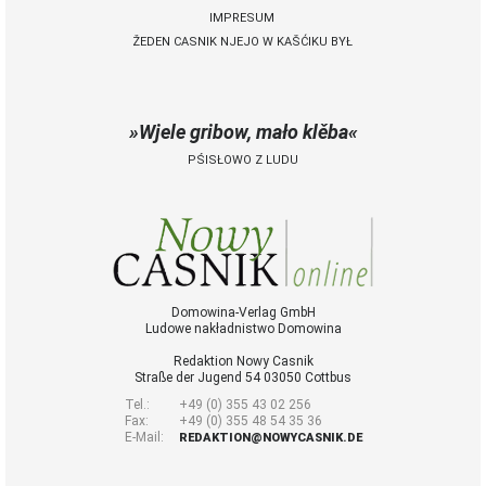
IMPRESUM
ŽEDEN CASNIK NJEJO W KAŠĆIKU BYŁ
 Casnik online
połny pśistup za Nowy
Casnik online a za e-
Wjele gribow, mało klěba
paper
PŚISŁOWO Z LUDU
cełe wudaśe k
lazowanju online
archiw slědnych
wudaśow
fotografije
woglědaś, artikele
komentěrowaś
Domowina-Verlag GmbH
Ludowe nakładnistwo Domowina
wót 14,40 € na lěto
(za abonentow
Redaktion Nowy Casnik
śišćanego wudaśa
Straße der Jugend 54 03050 Cottbus
jano 9 €)
Tel.:
+49 (0) 355 43 02 256
Fax:
+49 (0) 355 48 54 35 36
E-Mail:
REDAKTION@NOWYCASNIK.DE
Nowy Casnik
online skazaś