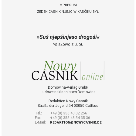
IMPRESUM
ŽEDEN CASNIK NJEJO W KAŠĆIKU BYŁ
 Casnik online
połny pśistup za Nowy
Casnik online a za e-
Suš njepśinjaso drogośi
paper
PŚISŁOWO Z LUDU
cełe wudaśe k
lazowanju online
archiw slědnych
wudaśow
fotografije
woglědaś, artikele
komentěrowaś
Domowina-Verlag GmbH
Ludowe nakładnistwo Domowina
wót 14,40 € na lěto
(za abonentow
Redaktion Nowy Casnik
śišćanego wudaśa
Straße der Jugend 54 03050 Cottbus
jano 9 €)
Tel.:
+49 (0) 355 43 02 256
Fax:
+49 (0) 355 48 54 35 36
E-Mail:
REDAKTION@NOWYCASNIK.DE
Nowy Casnik
online skazaś