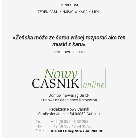
IMPRESUM
ŽEDEN CASNIK NJEJO W KAŠĆIKU BYŁ
 Casnik online
połny pśistup za Nowy
Casnik online a za e-
Žeńska móžo ze šorcu wěcej rozporaś ako ten
paper
muski z karu
cełe wudaśe k
PŚISŁOWO Z LUDU
lazowanju online
archiw slědnych
wudaśow
fotografije
woglědaś, artikele
komentěrowaś
wót 14,40 € na lěto
Domowina-Verlag GmbH
Ludowe nakładnistwo Domowina
(za abonentow
śišćanego wudaśa
Redaktion Nowy Casnik
jano 9 €)
Straße der Jugend 54 03050 Cottbus
Tel.:
+49 (0) 355 43 02 256
Fax:
+49 (0) 355 48 54 35 36
E-Mail:
Nowy Casnik
REDAKTION@NOWYCASNIK.DE
online skazaś