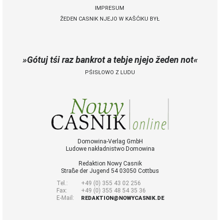
IMPRESUM
ŽEDEN CASNIK NJEJO W KAŠĆIKU BYŁ
 Casnik online
połny pśistup za Nowy
Casnik online a za e-
Gótuj tśi raz bankrot a tebje njejo žeden not
paper
PŚISŁOWO Z LUDU
cełe wudaśe k
lazowanju online
archiw slědnych
wudaśow
fotografije
woglědaś, artikele
komentěrowaś
Domowina-Verlag GmbH
Ludowe nakładnistwo Domowina
wót 14,40 € na lěto
(za abonentow
Redaktion Nowy Casnik
śišćanego wudaśa
Straße der Jugend 54 03050 Cottbus
jano 9 €)
Tel.:
+49 (0) 355 43 02 256
Fax:
+49 (0) 355 48 54 35 36
E-Mail:
REDAKTION@NOWYCASNIK.DE
Nowy Casnik
online skazaś