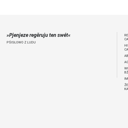
jano 9 €)
Pjenjeze regěruju ten swét
R
C
PŚISŁOWO Z LUDU
H
C
A
A
W
BŹ
I
ŽE
KA