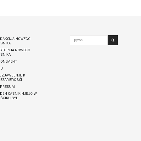
Nowy Casnik online skazaś
pytaś…
EDAKCIJA NOWEGO
ASNIKA
ISTORIJA NOWEGO
ASNIKA
BONEMENT
GB
UZJAWJENJE K
EZARIEROSĆI
MPRESUM
DEN CASNIK NJEJO W
ŠĆIKU BYŁ