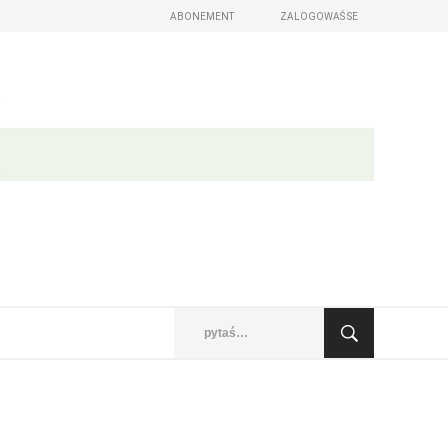
ABONEMENT
ZALOGOWAŚ SE
 wudaśe)
omu z postom
abo roznosowaŕ Wam jen
sći wót serbskego žywjenja
taže, portreje, měnjenja
jsow a z města
se zalogowaś
 lěto
Sćo wužywarske mě zabyli?
Sćo kodowe słowo zabyli?
Nowy Casnik skazaś
pytaś…
owy Casnik online a za e-paper
 lazowanju online
ych wudaśow
glědaś, artikele komentěrowaś
a lěto (za abonentow śišćanego wudaśa