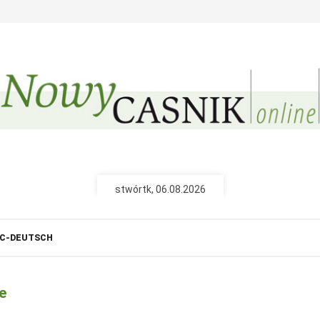
Nowy Casnik (papjerane
Pśiźo k Wam do d
pśinjaso
nejnowše powě
tšojenja, repor
ze serbskich 
wót 26,40 € na
stwórtk, 06.08.2026
Nowy Casnik online
C-DEUTSCH
połny pśistup za N
cełe wudaśe k
archiw slědn
e
fotografije wo
wót 14,40 € n