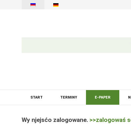
START
TERMINY
E-PAPER
N
Wy njejsćo zalogowane.
>>zalogowaś s