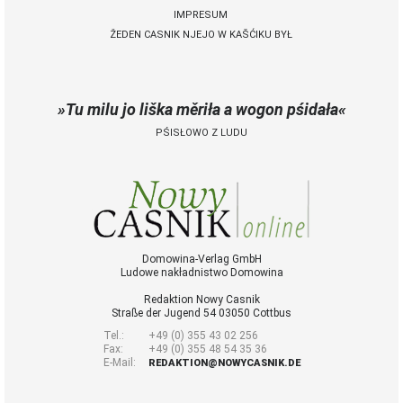
IMPRESUM
ŽEDEN CASNIK NJEJO W KAŠĆIKU BYŁ
 Casnik online
połny pśistup za Nowy
Casnik online a za e-
Tu milu jo liška měriła a wogon pśidała
paper
PŚISŁOWO Z LUDU
cełe wudaśe k
lazowanju online
archiw slědnych
wudaśow
fotografije
woglědaś, artikele
komentěrowaś
Domowina-Verlag GmbH
Ludowe nakładnistwo Domowina
wót 14,40 € na lěto
(za abonentow
Redaktion Nowy Casnik
śišćanego wudaśa
Straße der Jugend 54 03050 Cottbus
jano 9 €)
Tel.:
+49 (0) 355 43 02 256
Fax:
+49 (0) 355 48 54 35 36
E-Mail:
REDAKTION@NOWYCASNIK.DE
Nowy Casnik
online skazaś