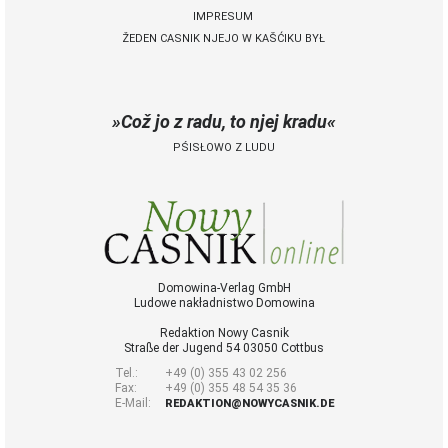
IMPRESUM
ŽEDEN CASNIK NJEJO W KAŠĆIKU BYŁ
 Casnik online
połny pśistup za Nowy
Casnik online a za e-
Což jo z radu, to njej kradu
paper
PŚISŁOWO Z LUDU
cełe wudaśe k
lazowanju online
archiw slědnych
wudaśow
fotografije
woglědaś, artikele
komentěrowaś
Domowina-Verlag GmbH
Ludowe nakładnistwo Domowina
wót 14,40 € na lěto
(za abonentow
Redaktion Nowy Casnik
śišćanego wudaśa
Straße der Jugend 54 03050 Cottbus
jano 9 €)
Tel.:
+49 (0) 355 43 02 256
Fax:
+49 (0) 355 48 54 35 36
E-Mail:
REDAKTION@NOWYCASNIK.DE
Nowy Casnik
online skazaś