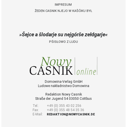
IMPRESUM
ŽEDEN CASNIK NJEJO W KAŠĆIKU BYŁ
 Casnik online
połny pśistup za Nowy
Casnik online a za e-
Šejce a šlodarje su nejgórše zełdgarje
paper
PŚISŁOWO Z LUDU
cełe wudaśe k
lazowanju online
archiw slědnych
wudaśow
fotografije
woglědaś, artikele
komentěrowaś
Domowina-Verlag GmbH
Ludowe nakładnistwo Domowina
wót 14,40 € na lěto
(za abonentow
Redaktion Nowy Casnik
śišćanego wudaśa
Straße der Jugend 54 03050 Cottbus
jano 9 €)
Tel.:
+49 (0) 355 43 02 256
Fax:
+49 (0) 355 48 54 35 36
E-Mail:
REDAKTION@NOWYCASNIK.DE
Nowy Casnik
online skazaś