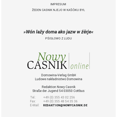
IMPRESUM
ŽEDEN CASNIK NJEJO W KAŠĆIKU BYŁ
 Casnik online
połny pśistup za Nowy
Casnik online a za e-
Wón lažy doma ako jazw w źěrje
paper
PŚISŁOWO Z LUDU
cełe wudaśe k
lazowanju online
archiw slědnych
wudaśow
fotografije
woglědaś, artikele
komentěrowaś
Domowina-Verlag GmbH
Ludowe nakładnistwo Domowina
wót 14,40 € na lěto
(za abonentow
Redaktion Nowy Casnik
śišćanego wudaśa
Straße der Jugend 54 03050 Cottbus
jano 9 €)
Tel.:
+49 (0) 355 43 02 256
Fax:
+49 (0) 355 48 54 35 36
E-Mail:
REDAKTION@NOWYCASNIK.DE
Nowy Casnik
online skazaś