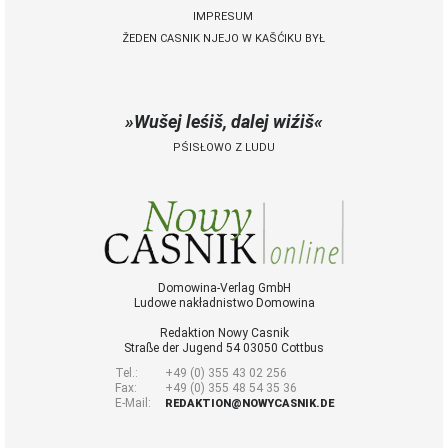
IMPRESUM
ŽEDEN CASNIK NJEJO W KAŠĆIKU BYŁ
 Casnik online
połny pśistup za Nowy
Casnik online a za e-
Wušej leśiš, dalej wiźiš
paper
PŚISŁOWO Z LUDU
cełe wudaśe k
lazowanju online
archiw slědnych
wudaśow
fotografije
woglědaś, artikele
komentěrowaś
Domowina-Verlag GmbH
Ludowe nakładnistwo Domowina
wót 14,40 € na lěto
(za abonentow
Redaktion Nowy Casnik
śišćanego wudaśa
Straße der Jugend 54 03050 Cottbus
jano 9 €)
Tel.:
+49 (0) 355 43 02 256
Fax:
+49 (0) 355 48 54 35 36
E-Mail:
REDAKTION@NOWYCASNIK.DE
Nowy Casnik
online skazaś