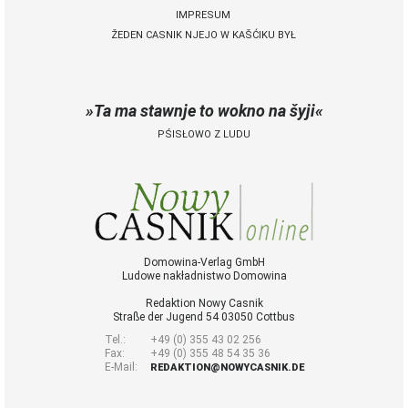
IMPRESUM
ŽEDEN CASNIK NJEJO W KAŠĆIKU BYŁ
 Casnik online
połny pśistup za Nowy
Casnik online a za e-
Ta ma stawnje to wokno na šyji
paper
PŚISŁOWO Z LUDU
cełe wudaśe k
lazowanju online
archiw slědnych
wudaśow
fotografije
woglědaś, artikele
komentěrowaś
Domowina-Verlag GmbH
Ludowe nakładnistwo Domowina
wót 14,40 € na lěto
(za abonentow
Redaktion Nowy Casnik
śišćanego wudaśa
Straße der Jugend 54 03050 Cottbus
jano 9 €)
Tel.:
+49 (0) 355 43 02 256
Fax:
+49 (0) 355 48 54 35 36
E-Mail:
REDAKTION@NOWYCASNIK.DE
Nowy Casnik
online skazaś