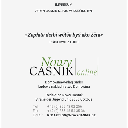
IMPRESUM
ŽEDEN CASNIK NJEJO W KAŠĆIKU BYŁ
 Casnik online
połny pśistup za Nowy
Casnik online a za e-
Zapłata derbi wětša byś ako źěra
paper
PŚISŁOWO Z LUDU
cełe wudaśe k
lazowanju online
archiw slědnych
wudaśow
fotografije
woglědaś, artikele
komentěrowaś
Domowina-Verlag GmbH
Ludowe nakładnistwo Domowina
wót 14,40 € na lěto
(za abonentow
Redaktion Nowy Casnik
śišćanego wudaśa
Straße der Jugend 54 03050 Cottbus
jano 9 €)
Tel.:
+49 (0) 355 43 02 256
Fax:
+49 (0) 355 48 54 35 36
E-Mail:
REDAKTION@NOWYCASNIK.DE
Nowy Casnik
online skazaś