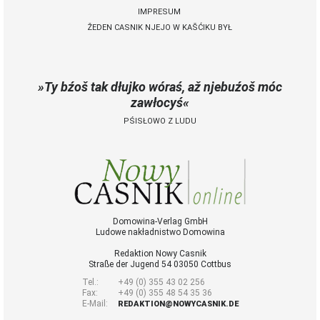
IMPRESUM
ŽEDEN CASNIK NJEJO W KAŠĆIKU BYŁ
 Casnik online
połny pśistup za Nowy
Casnik online a za e-
Ty bźoš tak dłujko wóraś, až njebuźoš móc
paper
zawłocyś
cełe wudaśe k
PŚISŁOWO Z LUDU
lazowanju online
archiw slědnych
wudaśow
fotografije
woglědaś, artikele
komentěrowaś
wót 14,40 € na lěto
Domowina-Verlag GmbH
Ludowe nakładnistwo Domowina
(za abonentow
śišćanego wudaśa
Redaktion Nowy Casnik
jano 9 €)
Straße der Jugend 54 03050 Cottbus
Tel.:
+49 (0) 355 43 02 256
Fax:
+49 (0) 355 48 54 35 36
E-Mail:
Nowy Casnik
REDAKTION@NOWYCASNIK.DE
online skazaś