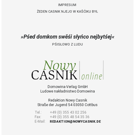
IMPRESUM
ŽEDEN CASNIK NJEJO W KAŠĆIKU BYŁ
 Casnik online
połny pśistup za Nowy
Casnik online a za e-
Pśed domkom swěśi słyńco nejbytśej
paper
PŚISŁOWO Z LUDU
cełe wudaśe k
lazowanju online
archiw slědnych
wudaśow
fotografije
woglědaś, artikele
komentěrowaś
Domowina-Verlag GmbH
Ludowe nakładnistwo Domowina
wót 14,40 € na lěto
(za abonentow
Redaktion Nowy Casnik
śišćanego wudaśa
Straße der Jugend 54 03050 Cottbus
jano 9 €)
Tel.:
+49 (0) 355 43 02 256
Fax:
+49 (0) 355 48 54 35 36
E-Mail:
REDAKTION@NOWYCASNIK.DE
Nowy Casnik
online skazaś