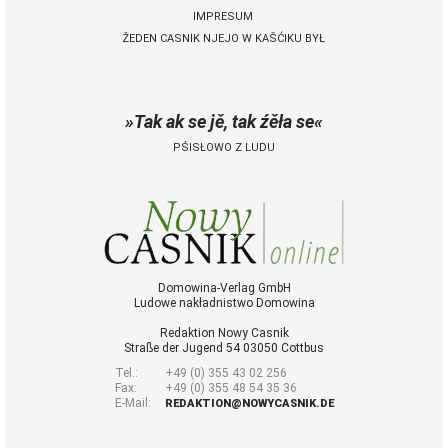
IMPRESUM
ŽEDEN CASNIK NJEJO W KAŠĆIKU BYŁ
 Casnik online
połny pśistup za Nowy
Casnik online a za e-
Tak ak se jě, tak źěła se
paper
PŚISŁOWO Z LUDU
cełe wudaśe k
lazowanju online
archiw slědnych
wudaśow
fotografije
woglědaś, artikele
komentěrowaś
Domowina-Verlag GmbH
Ludowe nakładnistwo Domowina
wót 14,40 € na lěto
(za abonentow
Redaktion Nowy Casnik
śišćanego wudaśa
Straße der Jugend 54 03050 Cottbus
jano 9 €)
Tel.:
+49 (0) 355 43 02 256
Fax:
+49 (0) 355 48 54 35 36
E-Mail:
REDAKTION@NOWYCASNIK.DE
Nowy Casnik
online skazaś