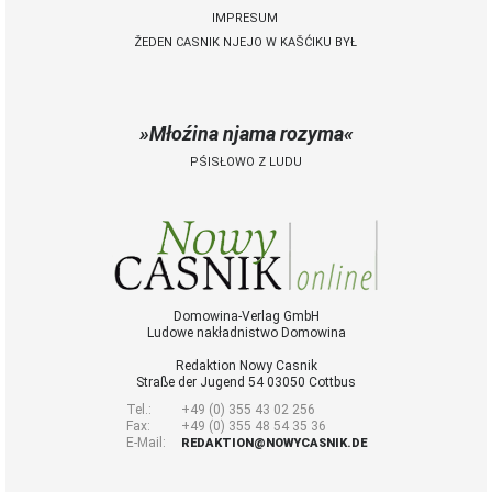
IMPRESUM
ŽEDEN CASNIK NJEJO W KAŠĆIKU BYŁ
 Casnik online
połny pśistup za Nowy
Casnik online a za e-
Młoźina njama rozyma
paper
PŚISŁOWO Z LUDU
cełe wudaśe k
lazowanju online
archiw slědnych
wudaśow
fotografije
woglědaś, artikele
komentěrowaś
Domowina-Verlag GmbH
Ludowe nakładnistwo Domowina
wót 14,40 € na lěto
(za abonentow
Redaktion Nowy Casnik
śišćanego wudaśa
Straße der Jugend 54 03050 Cottbus
jano 9 €)
Tel.:
+49 (0) 355 43 02 256
Fax:
+49 (0) 355 48 54 35 36
E-Mail:
REDAKTION@NOWYCASNIK.DE
Nowy Casnik
online skazaś