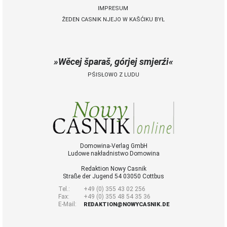
IMPRESUM
ŽEDEN CASNIK NJEJO W KAŠĆIKU BYŁ
 Casnik online
połny pśistup za Nowy
Casnik online a za e-
Wěcej šparaš, górjej smjerźi
paper
PŚISŁOWO Z LUDU
cełe wudaśe k
lazowanju online
archiw slědnych
wudaśow
fotografije
woglědaś, artikele
komentěrowaś
Domowina-Verlag GmbH
Ludowe nakładnistwo Domowina
wót 14,40 € na lěto
(za abonentow
Redaktion Nowy Casnik
śišćanego wudaśa
Straße der Jugend 54 03050 Cottbus
jano 9 €)
Tel.:
+49 (0) 355 43 02 256
Fax:
+49 (0) 355 48 54 35 36
E-Mail:
REDAKTION@NOWYCASNIK.DE
Nowy Casnik
online skazaś