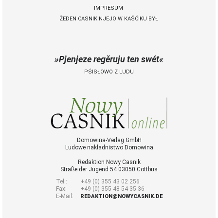
IMPRESUM
ŽEDEN CASNIK NJEJO W KAŠĆIKU BYŁ
 Casnik online
połny pśistup za Nowy
Casnik online a za e-
Pjenjeze regěruju ten swét
paper
PŚISŁOWO Z LUDU
cełe wudaśe k
lazowanju online
archiw slědnych
wudaśow
fotografije
woglědaś, artikele
komentěrowaś
Domowina-Verlag GmbH
Ludowe nakładnistwo Domowina
wót 14,40 € na lěto
(za abonentow
Redaktion Nowy Casnik
śišćanego wudaśa
Straße der Jugend 54 03050 Cottbus
jano 9 €)
Tel.:
+49 (0) 355 43 02 256
Fax:
+49 (0) 355 48 54 35 36
E-Mail:
REDAKTION@NOWYCASNIK.DE
Nowy Casnik
online skazaś