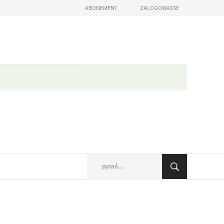
ABONEMENT
ZALOGOWAŚ SE
 wudaśe)
omu z postom
abo roznosowaŕ Wam jen
sći wót serbskego žywjenja
taže, portreje, měnjenja
jsow a z města
se zalogowaś
 lěto
Sćo wužywarske mě zabyli?
Sćo kodowe słowo zabyli?
Nowy Casnik skazaś
pytaś…
owy Casnik online a za e-paper
 lazowanju online
ych wudaśow
glědaś, artikele komentěrowaś
a lěto (za abonentow śišćanego wudaśa