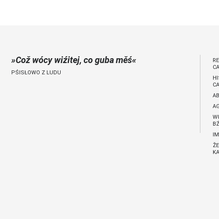
jano 9 €)
Což wócy wiźitej, co guba měś
R
C
PŚISŁOWO Z LUDU
H
C
A
A
W
BŹ
I
ŽE
KA