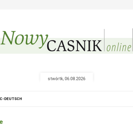
Nowy Casnik (papjerane
Pśiźo k Wam do d
pśinjaso
nejnowše powě
tšojenja, repor
ze serbskich 
wót 26,40 € na
stwórtk, 06.08.2026
Nowy Casnik online
C-DEUTSCH
połny pśistup za N
cełe wudaśe k
archiw slědn
e
fotografije wo
wót 14,40 € n