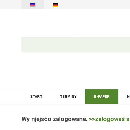
START
TERMINY
E-PAPER
N
Wy njejsćo zalogowane.
>>zalogowaś s