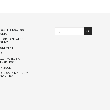
Nowy Casnik online skazaś
pytaś…
EDAKCIJA NOWEGO
ASNIKA
ISTORIJA NOWEGO
ASNIKA
BONEMENT
GB
UZJAWJENJE K
EZARIEROSĆI
MPRESUM
DEN CASNIK NJEJO W
ŠĆIKU BYŁ