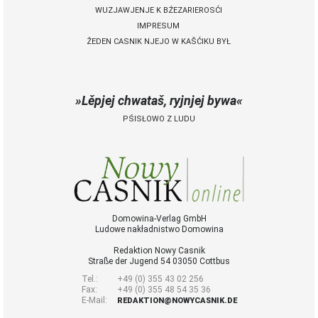
WUZJAWJENJE K BŹEZARIEROSĆI
IMPRESUM
ŽEDEN CASNIK NJEJO W KAŠĆIKU BYŁ
Lěpjej chwataš, ryjnjej bywa
PŚISŁOWO Z LUDU
Domowina-Verlag GmbH
Ludowe nakładnistwo Domowina
Redaktion Nowy Casnik
Straße der Jugend 54 03050 Cottbus
Tel.:
+49 (0) 355 43 02 256
Fax:
+49 (0) 355 48 54 35 36
E-Mail:
REDAKTION@NOWYCASNIK.DE