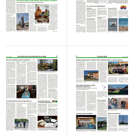
 Casnik online
połny pśistup za Nowy
Casnik online a za e-
paper
cełe wudaśe k
lazowanju online
archiw slědnych
wudaśow
fotografije
woglědaś, artikele
komentěrowaś
wót 14,40 € na lěto
(za abonentow
śišćanego wudaśa
jano 9 €)
Nowy Casnik
online skazaś