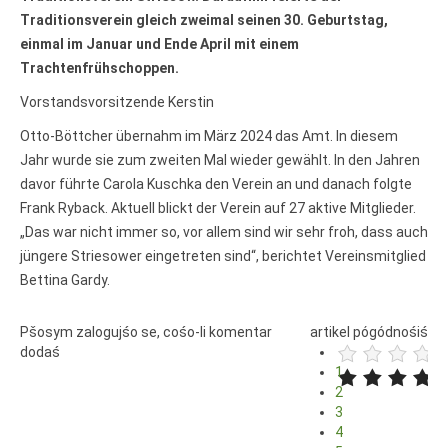
połny pśistup za Nowy Casnik
Traditionsverein gleich zweimal seinen 30. Geburtstag,
online a za e-paper
einmal im Januar und Ende April mit einem
cełe wudaśe k lazowanju
Trachtenfrühschoppen.
online
archiw slědnych wudaśow
Vorstandsvorsitzende Kerstin
fotografije woglědaś,
artikele komentěrowaś
Otto-Böttcher übernahm im März 2024 das Amt. In diesem
wót 14,40 € na lěto (za
Jahr wurde sie zum zweiten Mal wieder gewählt. In den Jahren
abonentow śišćanego
davor führte Carola Kuschka den Verein an und danach folgte
wudaśa jano 9 €)
Frank Ryback. Aktuell blickt der Verein auf 27 aktive Mitglieder.
„Das war nicht immer so, vor allem sind wir sehr froh, dass auch
Nowy Casnik online
jüngere Striesower eingetreten sind“, berichtet Vereinsmitglied
skazaś
Bettina Gardy.
Pšosym zalogujśo se, cośo-li komentar
artikel pógódnośiś
dodaś
1
2
3
4