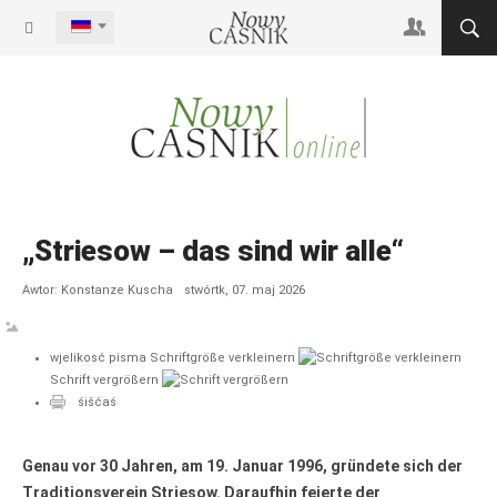
 Casnik (papjerane
START
śe)
Pśiźo k Wam do domu z
TERMINY
postom
abo roznosowaŕ Wam
jen pśinjaso
E-PAPER
nejnowše powěsći wót
se zalogowaś
serbskego žywjenja
„Striesow – das sind wir alle“
tšojenja, reportaže,
Sćo wužywarske mě
NC-DEUTSCH
portreje, měnjenja
zabyli?
Awtor: Konstanze Kuscha
ze serbskich jsow a z
stwórtk, 07. maj 2026
Sćo kodowe słowo zabyli?
města
wót 26,40 € na lěto
wjelikosć pisma
Schriftgröße verkleinern
Schrift vergrößern
Nowy Casnik skazaś
śišćaś
 Casnik online
Genau vor 30 Jahren, am 19. Januar 1996, gründete sich der
Traditionsverein Striesow. Daraufhin feierte der