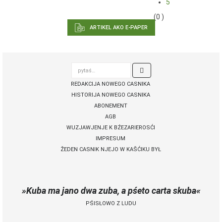
5
(0 )
ARTIKEL AKO E-PAPER
pytaś…

REDAKCIJA NOWEGO CASNIKA
HISTORIJA NOWEGO CASNIKA
ABONEMENT
AGB
WUZJAWJENJE K BŹEZARIEROSĆI
IMPRESUM
ŽEDEN CASNIK NJEJO W KAŠĆIKU BYŁ
Kuba ma jano dwa zuba, a pśeto carta skuba
PŚISŁOWO Z LUDU