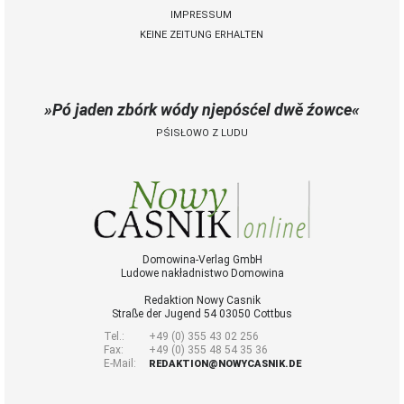
IMPRESSUM
KEINE ZEITUNG ERHALTEN
 Casnik online
voller Zugang zu
Pó jaden zbórk wódy njepósćel dwě źowce
Nowy Casnik online
und zum E-Paper
PŚISŁOWO Z LUDU
zusätzliche
Funktionen (Archiv,
Kommentieren,
Bewerten, als PDF
speichern)
für 14,40 € jährlich
(für Abonnenten
Domowina-Verlag GmbH
Ludowe nakładnistwo Domowina
der gedruckten
Ausgabe nur 9 €)
Redaktion Nowy Casnik
Straße der Jugend 54 03050 Cottbus
Tel.:
+49 (0) 355 43 02 256
Zugang
Fax:
+49 (0) 355 48 54 35 36
E-Mail:
REDAKTION@NOWYCASNIK.DE
bestellen