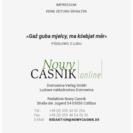
IMPRESSUM
KEINE ZEITUNG ERHALTEN
 Casnik online
voller Zugang zu
Gaž guba mjelcy, ma kśebjat měr
Nowy Casnik online
und zum E-Paper
PŚISŁOWO Z LUDU
zusätzliche
Funktionen (Archiv,
Kommentieren,
Bewerten, als PDF
speichern)
für 14,40 € jährlich
(für Abonnenten
Domowina-Verlag GmbH
Ludowe nakładnistwo Domowina
der gedruckten
Ausgabe nur 9 €)
Redaktion Nowy Casnik
Straße der Jugend 54 03050 Cottbus
Tel.:
+49 (0) 355 43 02 256
Zugang
Fax:
+49 (0) 355 48 54 35 36
E-Mail:
REDAKTION@NOWYCASNIK.DE
bestellen