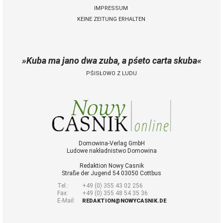
IMPRESSUM
KEINE ZEITUNG ERHALTEN
 Casnik online
voller Zugang zu
Kuba ma jano dwa zuba, a pśeto carta skuba
Nowy Casnik online
und zum E-Paper
PŚISŁOWO Z LUDU
zusätzliche
Funktionen (Archiv,
Kommentieren,
Bewerten, als PDF
speichern)
für 14,40 € jährlich
(für Abonnenten
Domowina-Verlag GmbH
Ludowe nakładnistwo Domowina
der gedruckten
Ausgabe nur 9 €)
Redaktion Nowy Casnik
Straße der Jugend 54 03050 Cottbus
Tel.:
+49 (0) 355 43 02 256
Zugang
Fax:
+49 (0) 355 48 54 35 36
E-Mail:
REDAKTION@NOWYCASNIK.DE
bestellen