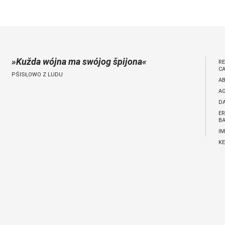
Kužda wójna ma swójog špijona
R
C
PŚISŁOWO Z LUDU
A
A
D
E
BA
I
KE