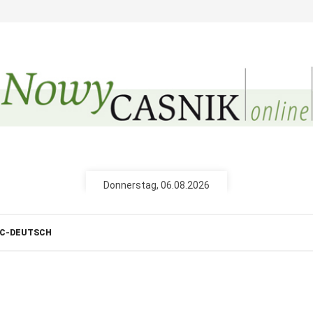
Nowy Casnik (Printausga
Zustellung der
oder durch die
Unsere Zeitung 
Sprache, Kultu
slawischen Vol
für 26,40 € jähr
Donnerstag, 06.08.2026
Nowy Casnik online
voller Zugang
C-DEUTSCH
zusätzliche Fu
Bewerten, als 
für 14,40 € jä
Ausgabe nur 9