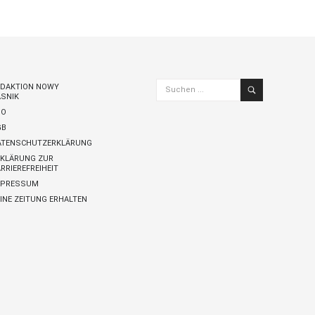
Zugang bestellen
Suchen
EDAKTION NOWY
ASNIK
...
BO
GB
ATENSCHUTZERKLÄRUNG
RKLÄRUNG ZUR
RRIEREFREIHEIT
MPRESSUM
INE ZEITUNG ERHALTEN