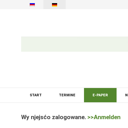
START
TERMINE
E-PAPER
N
Wy njejsćo zalogowane.
>>Anmelden