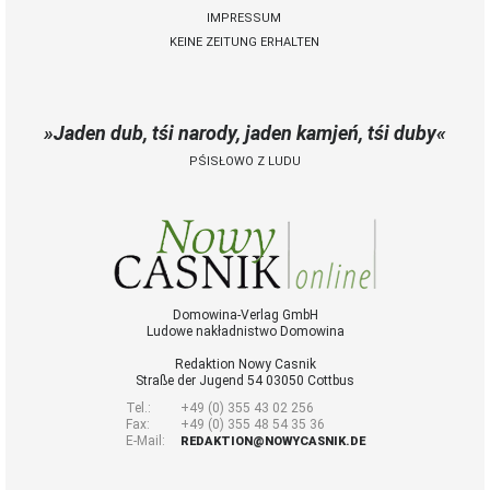
IMPRESSUM
KEINE ZEITUNG ERHALTEN
 Casnik online
voller Zugang zu
Jaden dub, tśi narody, jaden kamjeń, tśi duby
Nowy Casnik online
und zum E-Paper
PŚISŁOWO Z LUDU
zusätzliche
Funktionen (Archiv,
Kommentieren,
Bewerten, als PDF
speichern)
für 14,40 € jährlich
(für Abonnenten
Domowina-Verlag GmbH
Ludowe nakładnistwo Domowina
der gedruckten
Ausgabe nur 9 €)
Redaktion Nowy Casnik
Straße der Jugend 54 03050 Cottbus
Tel.:
+49 (0) 355 43 02 256
Zugang
Fax:
+49 (0) 355 48 54 35 36
E-Mail:
REDAKTION@NOWYCASNIK.DE
bestellen