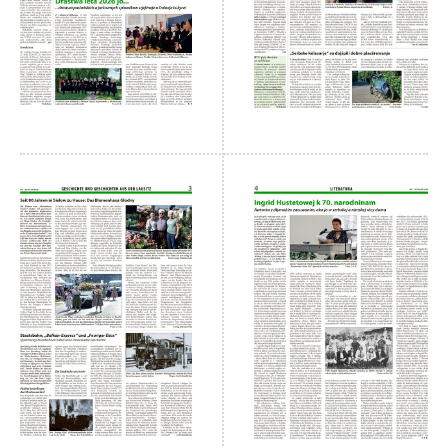
 Casnik online
voller Zugang zu
Nowy Casnik online
und zum E-Paper
zusätzliche
Funktionen (Archiv,
Kommentieren,
Bewerten, als PDF
speichern)
für 14,40 € jährlich
(für Abonnenten
der gedruckten
Ausgabe nur 9 €)
Zugang
bestellen