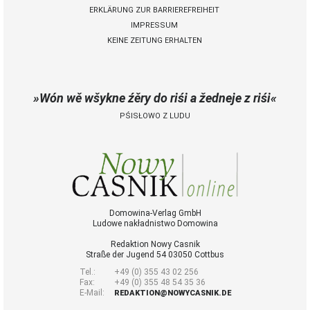
ERKLÄRUNG ZUR BARRIEREFREIHEIT
IMPRESSUM
KEINE ZEITUNG ERHALTEN
Wón wě wšykne źěry do riśi a žedneje z riśi
PŚISŁOWO Z LUDU
Domowina-Verlag GmbH
Ludowe nakładnistwo Domowina
Redaktion Nowy Casnik
Straße der Jugend 54 03050 Cottbus
Tel.:
+49 (0) 355 43 02 256
Fax:
+49 (0) 355 48 54 35 36
E-Mail:
REDAKTION@NOWYCASNIK.DE